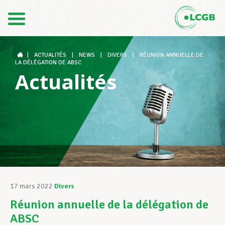
Contact
FR
DE
|
ACTUALITÉS
|
NEWS
|
DIVERS
|
RÉUNION ANNUELLE DE
LA DÉLÉGATION DE ABSC
Actualités
Le LCGB
Structures syndicales
Assistance au Travail
17 mars 2022
Divers
Réunion annuelle de la délégation de
Vos droits
ABSC