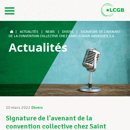
Contact
FR
DE
|
ACTUALITÉS
|
NEWS
|
DIVERS
|
SIGNATURE DE L’AVENANT
DE LA CONVENTION COLLECTIVE CHEZ SAINT GOBAIN ABRASIVES S.A
Actualités
Le LCGB
Structures syndicales
Assistance au Travail
10 mars 2022
Divers
Signature de l’avenant de la
Vos droits
convention collective chez Saint