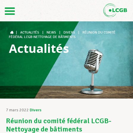
Contact
FR
DE
|
ACTUALITÉS
|
NEWS
|
DIVERS
|
RÉUNION DU COMITÉ
FÉDÉRAL LCGB-NETTOYAGE DE BÂTIMENTS
Actualités
Le LCGB
Structures syndicales
Assistance au Travail
7 mars 2022
Divers
Réunion du comité fédéral LCGB-
Vos droits
Nettoyage de bâtiments