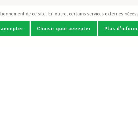
tionnement de ce site. En outre, certains services externes nécess
 accepter
Choisir quoi accepter
Plus d'inform
Photos
Vidéos
ez la newsletter Spotlight du LCG
Le LCGB
Nos services