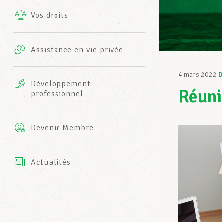
Vos droits
Prestations complémentaires
Charte
Photos
Assistance en vie privée
Harmonie Mutuelle
Bureaux INFO-CENTER
4 mars 2022
D
Vidéos
Développement
Réun
professionnel
Assurance AXA
L’équipe LCGB
Devenir Membre
Actualités