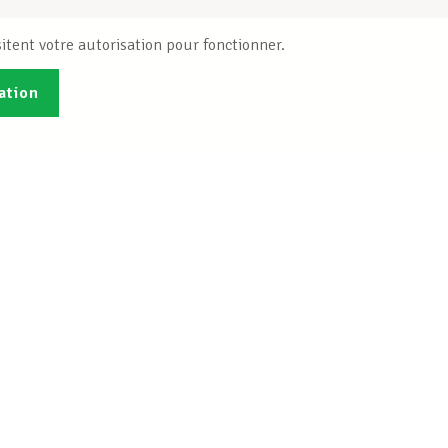
itent votre autorisation pour fonctionner.
ation
Publications
B
Je veux m'inscrire
Info-Center