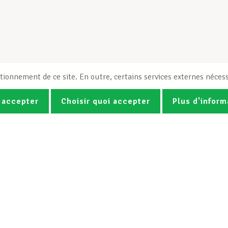
tionnement de ce site. En outre, certains services externes nécess
 accepter
Choisir quoi accepter
Plus d'inform
Photos
Vidéos
ez la newsletter Spotlight du LCG