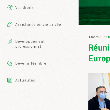
Vos droits
Prestations complémentaires
Charte
Photos
Assistance en vie privée
Harmonie Mutuelle
Bureaux INFO-CENTER
1 mars 2022
D
Vidéos
Développement
Réuni
professionnel
Assurance AXA
L’équipe LCGB
Europ
Devenir Membre
Actualités