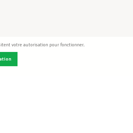
itent votre autorisation pour fonctionner.
ation
Publications
B
Je veux m'inscrire