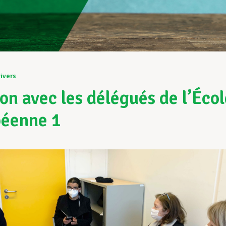
ivers
on avec les délégués de l’Écol
éenne 1