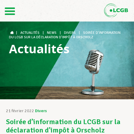
Contact
FR
DE
|
ACTUALITÉS
|
NEWS
|
DIVERS
|
SOIRÉE D’INFORMATION
DU LCGB SUR LA DÉCLARATION D’IMPÔT À ORSCHOLZ
Actualités
Le LCGB
Structures syndicales
Assistance au Travail
21 février 2022
Divers
Soirée d’information du LCGB sur la
Vos droits
déclaration d’impôt à Orscholz