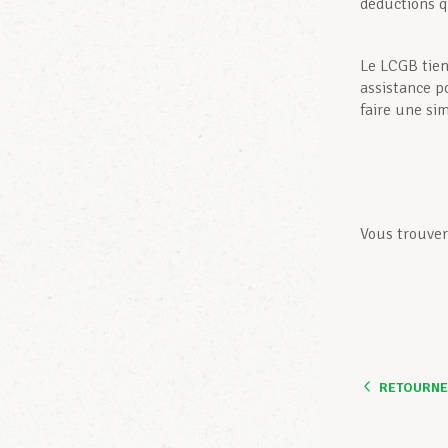
déductions q
Le LCGB tien
assistance p
faire une si
Vous trouver
RETOURNER