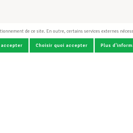
tionnement de ce site. En outre, certains services externes nécess
 accepter
Choisir quoi accepter
Plus d'inform
Photos
Vidéos
ez la newsletter Spotlight du LCG