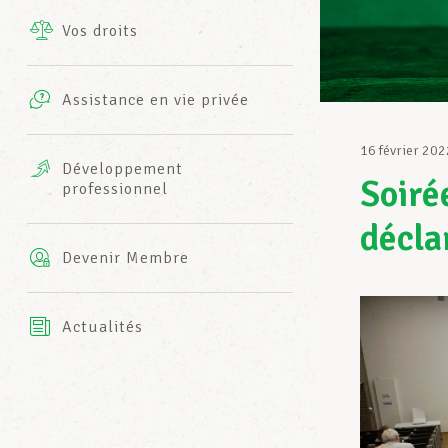
Vos droits
Prestations complémentaires
Charte
Photos
Assistance en vie privée
Harmonie Mutuelle
Bureaux INFO-CENTER
16 février 202
Vidéos
Développement
Soiré
professionnel
Assurance AXA
L’équipe LCGB
décla
Devenir Membre
Actualités