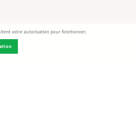
itent votre autorisation pour fonctionner.
ation
Publications
B
Je veux m'inscrire