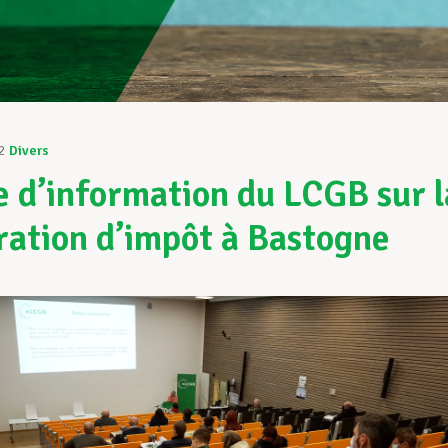
2
Divers
e d’information du LCGB sur l
ration d’impôt à Bastogne