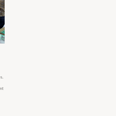
s.
ont