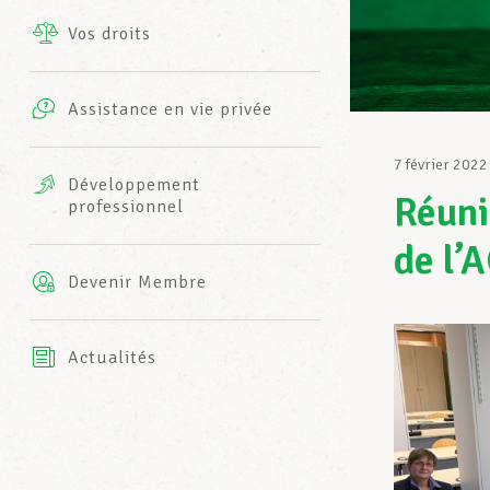
Vos droits
Prestations complémentaires
Charte
Photos
Assistance en vie privée
Harmonie Mutuelle
Bureaux INFO-CENTER
7 février 2022
Vidéos
Développement
Réuni
professionnel
Assurance AXA
L’équipe LCGB
de l
Devenir Membre
Actualités