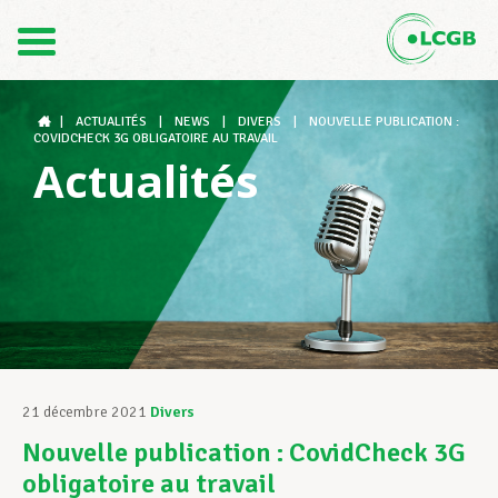
Contact
FR
DE
|
ACTUALITÉS
|
NEWS
|
DIVERS
|
NOUVELLE PUBLICATION :
COVIDCHECK 3G OBLIGATOIRE AU TRAVAIL
Actualités
Le LCGB
Structures syndicales
Assistance au Travail
21 décembre 2021
Divers
Nouvelle publication : CovidCheck 3G
Vos droits
obligatoire au travail