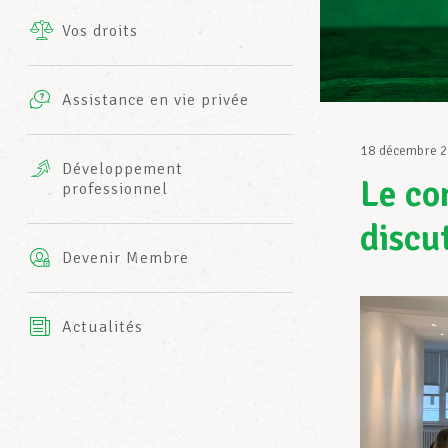
Vos droits
Prestations complémentaires
Charte
Photos
Assistance en vie privée
Harmonie Mutuelle
Bureaux INFO-CENTER
18 décembre 
Vidéos
Développement
Le co
professionnel
Assurance AXA
L’équipe LCGB
discu
Devenir Membre
Actualités