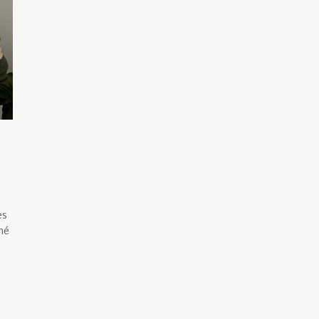
es
mé