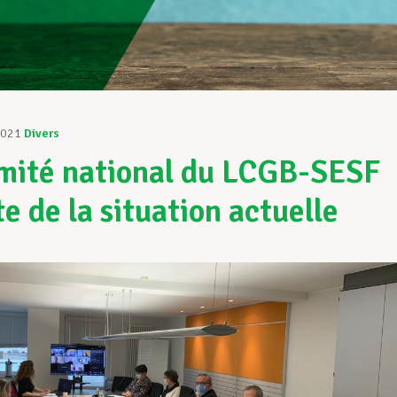
2021
Divers
mité national du LCGB-SESF
te de la situation actuelle