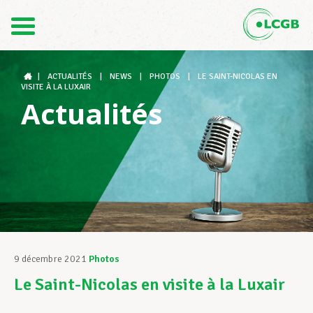
Contact
FR
DE
|
ACTUALITÉS
|
NEWS
|
PHOTOS
|
LE SAINT-NICOLAS EN
VISITE À LA LUXAIR
Actualités
Le LCGB
Structures syndicales
Assistance au Travail
9 décembre 2021
Photos
Le Saint-Nicolas en visite à la Luxair
Vos droits