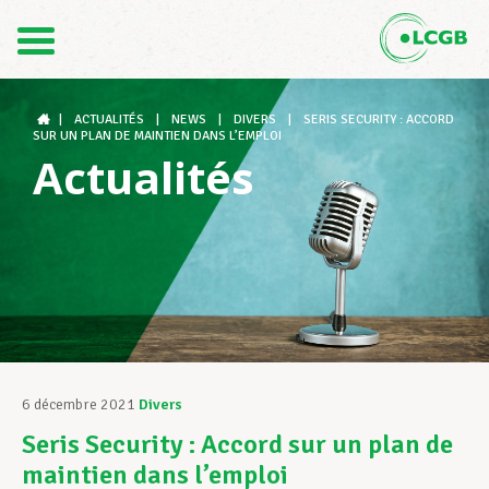
Contact
FR
DE
|
ACTUALITÉS
|
NEWS
|
DIVERS
|
SERIS SECURITY : ACCORD
SUR UN PLAN DE MAINTIEN DANS L’EMPLOI
Actualités
Le LCGB
Structures syndicales
Assistance au Travail
6 décembre 2021
Divers
Seris Security : Accord sur un plan de
Vos droits
maintien dans l’emploi