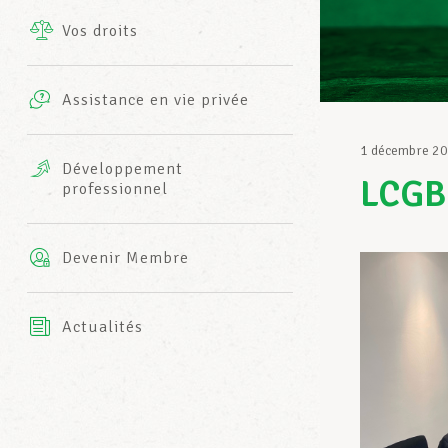
Vos droits
Prestations complémentaires
Charte
Photos
Assistance en vie privée
Harmonie Mutuelle
Bureaux INFO-CENTER
1 décembre 2
Vidéos
Développement
LCGB-
professionnel
Assurance AXA
L’équipe LCGB
Devenir Membre
Actualités