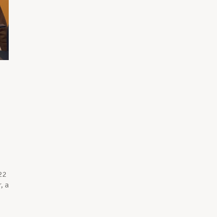
022
, a