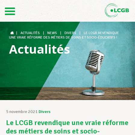
Contact
FR
DE
|
ACTUALITÉS
|
NEWS
|
DIVERS
|
LE LCGB REVENDIQUE
UNE VRAIE RÉFORME DES MÉTIERS DE SOINS ET SOCIO-ÉDUCATIFS !
Actualités
Le LCGB
Structures syndicales
Assistance au Travail
5 novembre 2021
Divers
Le LCGB revendique une vraie réforme
Vos droits
des métiers de soins et socio-