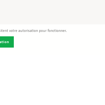
itent votre autorisation pour fonctionner.
ation
Publications
B
Je veux m'inscrire