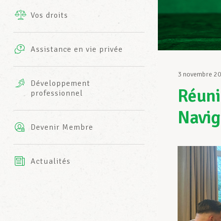
Vos droits
Prestations complémentaires
Charte
Photos
Assistance en vie privée
Harmonie Mutuelle
Bureaux INFO-CENTER
3 novembre 2
Vidéos
Développement
Réuni
professionnel
Assurance AXA
L’équipe LCGB
Navig
Devenir Membre
Actualités