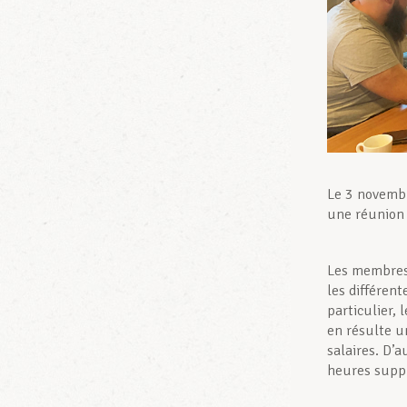
Le 3 novembr
une réunion 
Les membres 
les différen
particulier, 
en résulte u
salaires. D’
heures suppl