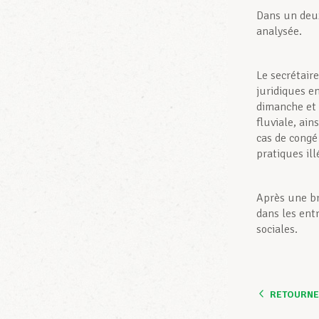
Dans un deux
analysée.
Le secrétair
juridiques e
dimanche et 
fluviale, ai
cas de congé
pratiques il
Après une br
dans les ent
sociales.
RETOURNER