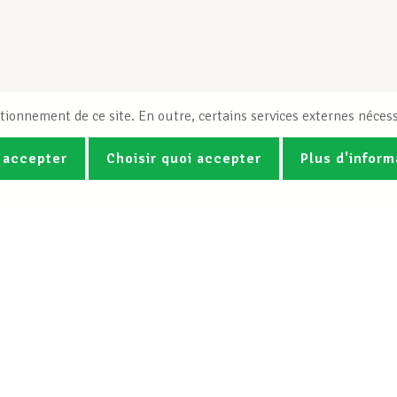
tionnement de ce site. En outre, certains services externes nécess
 accepter
Choisir quoi accepter
Plus d'inform
Photos
Vidéos
ez la newsletter Spotlight du LCG