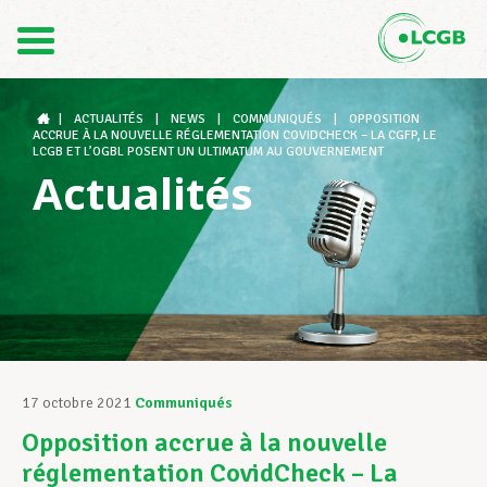
Contact
FR
DE
|
ACTUALITÉS
|
NEWS
|
COMMUNIQUÉS
|
OPPOSITION
ACCRUE À LA NOUVELLE RÉGLEMENTATION COVIDCHECK – LA CGFP, LE
LCGB ET L’OGBL POSENT UN ULTIMATUM AU GOUVERNEMENT
Actualités
Le LCGB
Structures syndicales
Assistance au Travail
17 octobre 2021
Communiqués
Opposition accrue à la nouvelle
Vos droits
réglementation CovidCheck – La