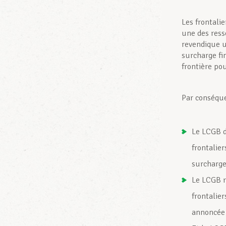
Les frontali
une des res
revendique u
surcharge fin
frontière pou
Par conséque
Le LCGB d
frontalier
surcharge
Le LCGB r
frontalier
annoncée 