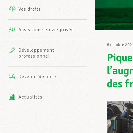
Vos droits
Prestations complémentaires
Charte
Photos
Assistance en vie privée
Harmonie Mutuelle
Bureaux INFO-CENTER
8 octobre 202
Vidéos
Développement
Pique
professionnel
Assurance AXA
L’équipe LCGB
l’aug
Devenir Membre
des f
Actualités