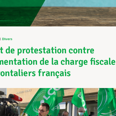
1
Divers
t de protestation contre
mentation de la charge fiscale
rontaliers français