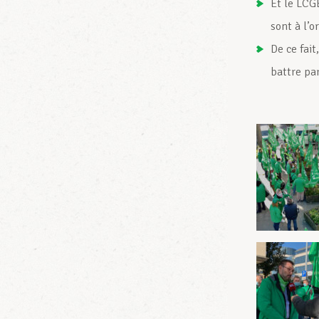
Et le LCGB
sont à l’o
De ce fait
battre par