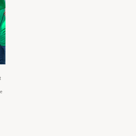
t
le
e