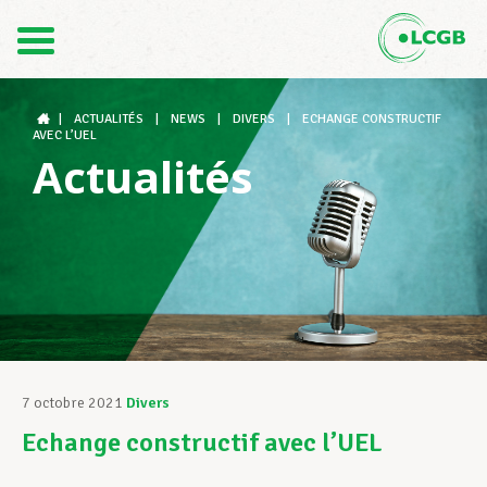
Contact
FR
DE
|
ACTUALITÉS
|
NEWS
|
DIVERS
|
ECHANGE CONSTRUCTIF
AVEC L’UEL
Actualités
Le LCGB
Structures syndicales
Assistance au Travail
7 octobre 2021
Divers
Echange constructif avec l’UEL
Vos droits