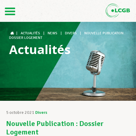
Contact
FR
DE
|
ACTUALITÉS
|
NEWS
|
DIVERS
|
NOUVELLE PUBLICATION :
DOSSIER LOGEMENT
Actualités
Le LCGB
Structures syndicales
Assistance au Travail
5 octobre 2021
Divers
Nouvelle Publication : Dossier
Vos droits
Logement