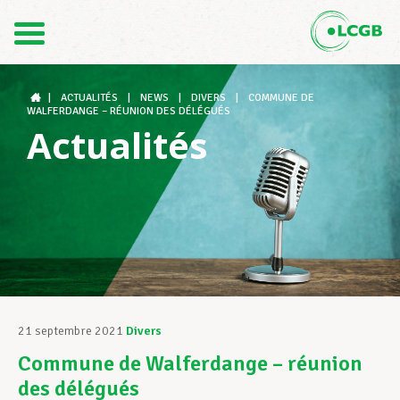
Contact
FR
DE
|
ACTUALITÉS
|
NEWS
|
DIVERS
|
COMMUNE DE
WALFERDANGE – RÉUNION DES DÉLÉGUÉS
Actualités
Le LCGB
Structures syndicales
Assistance au Travail
21 septembre 2021
Divers
Commune de Walferdange – réunion
Vos droits
des délégués