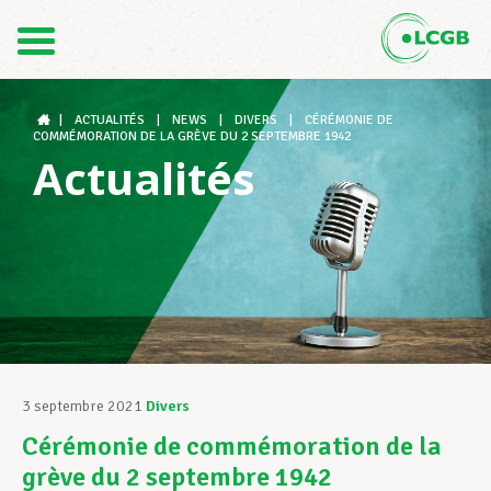
Contact
FR
DE
|
ACTUALITÉS
|
NEWS
|
DIVERS
|
CÉRÉMONIE DE
COMMÉMORATION DE LA GRÈVE DU 2 SEPTEMBRE 1942
Actualités
Le LCGB
Structures syndicales
Assistance au Travail
3 septembre 2021
Divers
Cérémonie de commémoration de la
Vos droits
grève du 2 septembre 1942