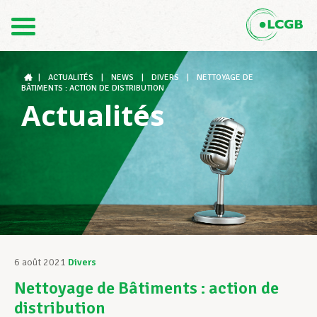
Contact
FR
DE
|
ACTUALITÉS
|
NEWS
|
DIVERS
|
NETTOYAGE DE
BÂTIMENTS : ACTION DE DISTRIBUTION
Actualités
Le LCGB
Structures syndicales
Assistance au Travail
6 août 2021
Divers
Nettoyage de Bâtiments : action de
Vos droits
distribution