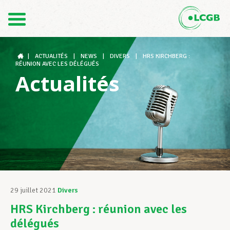
Contact
FR
DE
|
ACTUALITÉS
|
NEWS
|
DIVERS
|
HRS KIRCHBERG :
RÉUNION AVEC LES DÉLÉGUÉS
Actualités
Le LCGB
Structures syndicales
Assistance au Travail
29 juillet 2021
Divers
HRS Kirchberg : réunion avec les
Vos droits
délégués