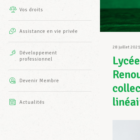
Vos droits
Prestations complémentaires
Charte
Photos
Assistance en vie privée
Harmonie Mutuelle
Bureaux INFO-CENTER
28 juillet 202
Vidéos
Développement
Lycée
professionnel
Assurance AXA
L’équipe LCGB
Renou
Devenir Membre
colle
linéa
Actualités