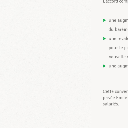
L’accord com
une augme
du barèm
une reval
pour le p
nouvelle c
une augme
Cette convent
privée Emile 
salariés.