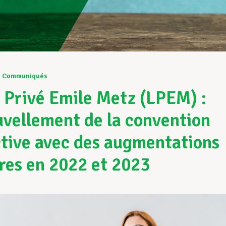
1
Communiqués
 Privé Emile Metz (LPEM) :
vellement de la convention
ctive avec des augmentations
ires en 2022 et 2023