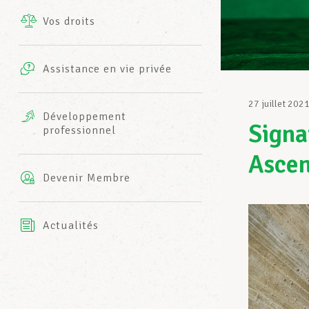
Vos droits
Prestations complémentaires
Charte
Photos
Assistance en vie privée
Harmonie Mutuelle
Bureaux INFO-CENTER
27 juillet 202
Vidéos
Développement
Signa
professionnel
Assurance AXA
L’équipe LCGB
Ascen
Devenir Membre
Actualités