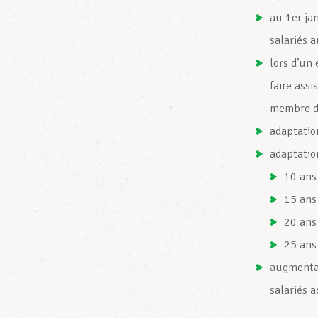
au 1er ja
salariés 
lors d’un 
faire ass
membre d
adaptatio
adaptation
10 ans
15 ans
20 ans
25 ans
augmentat
salariés a