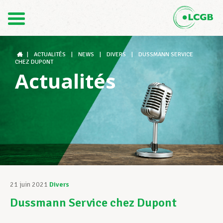
Contact
FR
DE
|
ACTUALITÉS
|
NEWS
|
DIVERS
|
DUSSMANN SERVICE
CHEZ DUPONT
Actualités
Le LCGB
Structures syndicales
Assistance au Travail
21 juin 2021
Divers
Dussmann Service chez Dupont
Vos droits