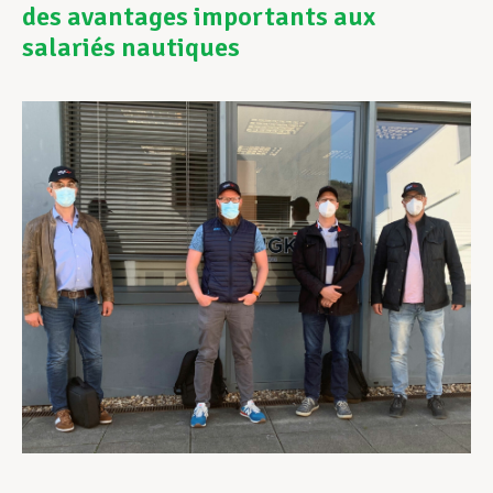
des avantages importants aux
salariés nautiques
Assistance en vie privée
Développement professionnel
Devenir Membre
Actualités