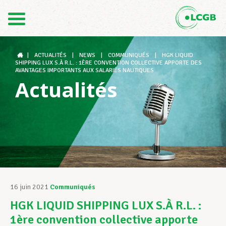
Contact
FR
DE
|
ACTUALITÉS
|
NEWS
|
COMMUNIQUÉS
|
HGK LIQUID
SHIPPING LUX S.À R.L. : 1ÈRE CONVENTION COLLECTIVE APPORTE DES
AVANTAGES IMPORTANTS AUX SALARIÉS NAUTIQUES
Actualités
Le LCGB
Structures syndicales
Assistance au Travail
16 juin 2021
Communiqués
HGK LIQUID SHIPPING LUX S.À R.L. :
Vos droits
1ère convention collective apporte