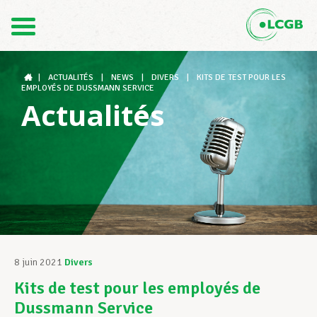
Contact
FR
DE
|
ACTUALITÉS
|
NEWS
|
DIVERS
|
KITS DE TEST POUR LES
EMPLOYÉS DE DUSSMANN SERVICE
Actualités
Le LCGB
Structures syndicales
Assistance au Travail
8 juin 2021
Divers
Kits de test pour les employés de
Vos droits
Dussmann Service