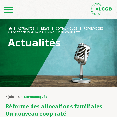
Contact
FR
DE
|
ACTUALITÉS
|
NEWS
|
COMMUNIQUÉS
|
RÉFORME DES
ALLOCATIONS FAMILIALES : UN NOUVEAU COUP RATÉ
Actualités
Le LCGB
Structures syndicales
Assistance au Travail
7 juin 2021
Communiqués
Réforme des allocations familiales :
Vos droits
Un nouveau coup raté