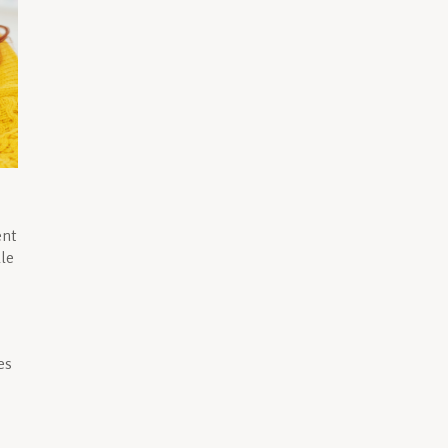
ent
le
es