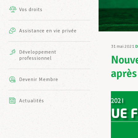
Vos droits
Prestations complémentaires
Charte
Photos
Assistance en vie privée
Harmonie Mutuelle
Bureaux INFO-CENTER
31 mai 2021
D
Vidéos
Développement
Nouve
professionnel
Assurance AXA
L’équipe LCGB
après
Devenir Membre
Actualités