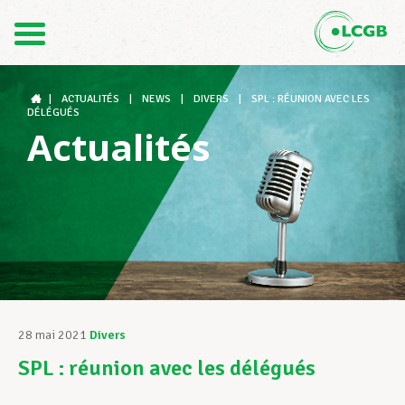
Contact
FR
DE
|
ACTUALITÉS
|
NEWS
|
DIVERS
|
SPL : RÉUNION AVEC LES
DÉLÉGUÉS
Actualités
Le LCGB
Structures syndicales
Assistance au Travail
28 mai 2021
Divers
SPL : réunion avec les délégués
Vos droits