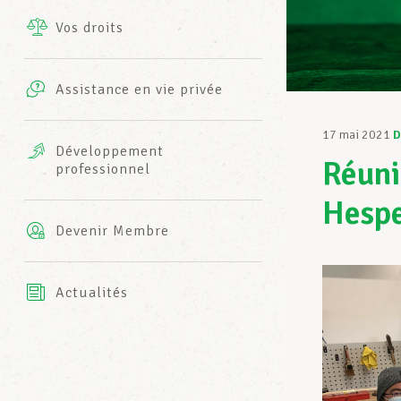
Vos droits
Prestations complémentaires
Charte
Photos
Assistance en vie privée
Harmonie Mutuelle
Bureaux INFO-CENTER
17 mai 2021
D
Vidéos
Développement
Réuni
professionnel
Assurance AXA
L’équipe LCGB
Hesp
Devenir Membre
Actualités