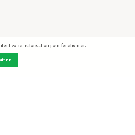
itent votre autorisation pour fonctionner.
ation
Publications
B
Je veux m'inscrire