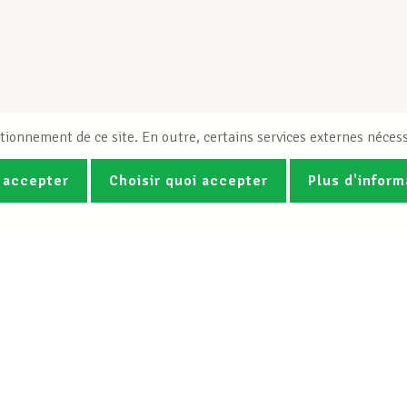
tionnement de ce site. En outre, certains services externes nécess
 accepter
Choisir quoi accepter
Plus d'inform
Photos
Vidéos
ez la newsletter Spotlight du LCG