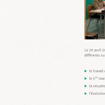
Le 29 avril 
différents s
le travail
er
le 1
mai 
la situati
l’évoluti