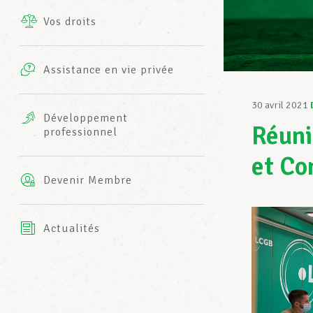
Vos droits
Prestations complémentaires
Charte
Photos
Assistance en vie privée
Harmonie Mutuelle
Bureaux INFO-CENTER
30 avril 2021
Vidéos
Développement
Réuni
professionnel
Assurance AXA
L’équipe LCGB
et C
Devenir Membre
Actualités