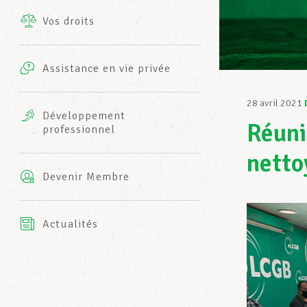
Vos droits
Prestations complémentaires
Charte
Photos
Assistance en vie privée
Harmonie Mutuelle
Bureaux INFO-CENTER
28 avril 2021
Vidéos
Développement
Réuni
professionnel
Assurance AXA
L’équipe LCGB
netto
Devenir Membre
Actualités