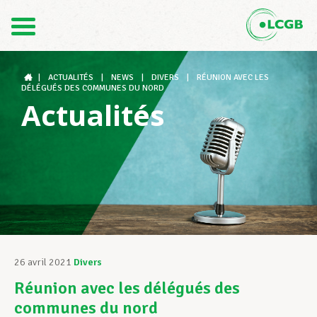
Contact
FR
DE
|
ACTUALITÉS
|
NEWS
|
DIVERS
|
RÉUNION AVEC LES
DÉLÉGUÉS DES COMMUNES DU NORD
Actualités
Le LCGB
Structures syndicales
Assistance au Travail
26 avril 2021
Divers
Réunion avec les délégués des
Vos droits
communes du nord