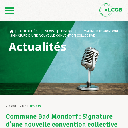
Contact
FR
DE
|
ACTUALITÉS
|
NEWS
|
DIVERS
|
COMMUNE BAD MONDORF
: SIGNATURE D’UNE NOUVELLE CONVENTION COLLECTIVE
Actualités
Le LCGB
Structures syndicales
Assistance au Travail
23 avril 2021
Divers
Commune Bad Mondorf : Signature
Vos droits
d’une nouvelle convention collective