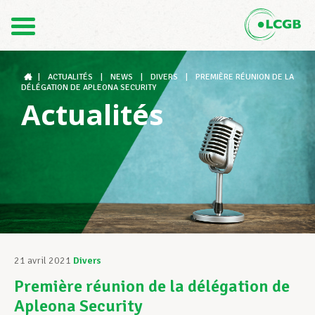
Contact
FR
DE
|
ACTUALITÉS
|
NEWS
|
DIVERS
|
PREMIÈRE RÉUNION DE LA
DÉLÉGATION DE APLEONA SECURITY
Actualités
Le LCGB
Structures syndicales
Assistance au Travail
21 avril 2021
Divers
Première réunion de la délégation de
Vos droits
Apleona Security