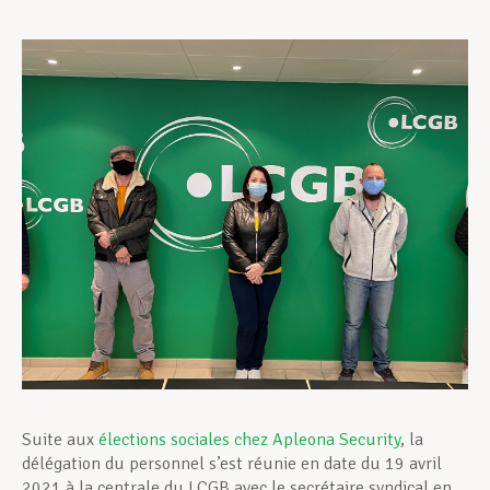
Assistance en vie privée
Développement professionnel
Devenir Membre
Actualités
Suite aux
élections sociales chez Apleona Security
, la
délégation du personnel s’est réunie en date du 19 avril
2021 à la centrale du LCGB avec le secrétaire syndical en