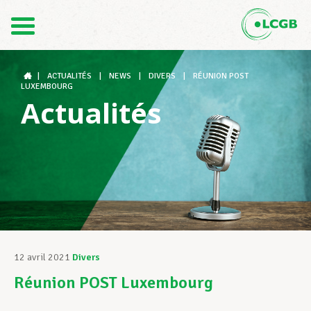
Contact
FR
DE
|
ACTUALITÉS
|
NEWS
|
DIVERS
|
RÉUNION POST
LUXEMBOURG
Actualités
Le LCGB
Structures syndicales
Assistance au Travail
12 avril 2021
Divers
Réunion POST Luxembourg
Vos droits