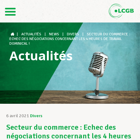
Contact
FR
DE
|
ACTUALITÉS
|
NEWS
|
DIVERS
|
SECTEUR DU COMMERCE :
ECHEC DES NÉGOCIATIONS CONCERNANT LES 4 HEURES DE TRAVAIL
DOMINICAL !
Actualités
Le LCGB
Structures syndicales
Assistance au Travail
6 avril 2021
Divers
Secteur du commerce : Echec des
Vos droits
négociations concernant les 4 heures