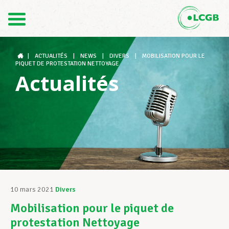
Contact
FR
DE
|
ACTUALITÉS
|
NEWS
|
DIVERS
|
MOBILISATION POUR LE
PIQUET DE PROTESTATION NETTOYAGE
Actualités
Le LCGB
Structures syndicales
Assistance au Travail
10 mars 2021
Divers
Mobilisation pour le piquet de
Vos droits
protestation Nettoyage