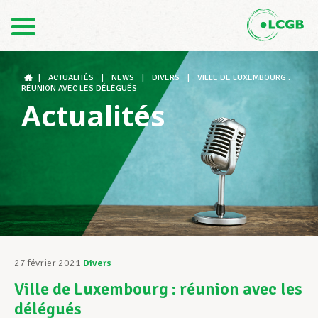
Contact
FR
DE
|
ACTUALITÉS
|
NEWS
|
DIVERS
|
VILLE DE LUXEMBOURG :
RÉUNION AVEC LES DÉLÉGUÉS
Actualités
Le LCGB
Structures syndicales
Assistance au Travail
27 février 2021
Divers
Ville de Luxembourg : réunion avec les
Vos droits
délégués