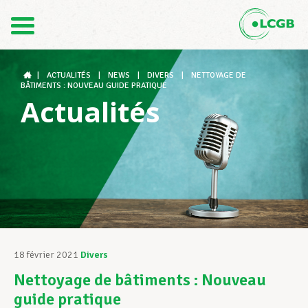
Contact
FR
DE
|
ACTUALITÉS
|
NEWS
|
DIVERS
|
NETTOYAGE DE
BÂTIMENTS : NOUVEAU GUIDE PRATIQUE
Actualités
Le LCGB
Structures syndicales
Assistance au Travail
18 février 2021
Divers
Nettoyage de bâtiments : Nouveau
Vos droits
guide pratique