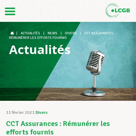
Contact
FR
DE
|
ACTUALITÉS
|
NEWS
|
DIVERS
|
CCT ASSURANCES :
RÉMUNÉRER LES EFFORTS FOURNIS
Actualités
Le LCGB
Structures syndicales
Assistance au Travail
11 février 2021
Divers
CCT Assurances : Rémunérer les
Vos droits
efforts fournis