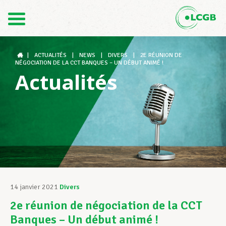
Contact
FR
DE
|
ACTUALITÉS
|
NEWS
|
DIVERS
|
2E RÉUNION DE
NÉGOCIATION DE LA CCT BANQUES – UN DÉBUT ANIMÉ !
Actualités
Le LCGB
Structures syndicales
Assistance au Travail
14 janvier 2021
Divers
2e réunion de négociation de la CCT
Vos droits
Banques – Un début animé !