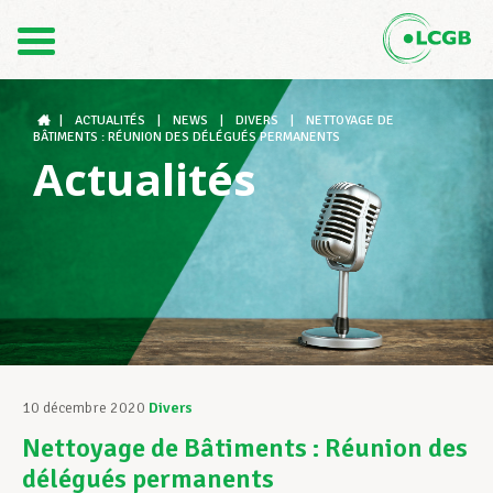
Contact
FR
DE
|
ACTUALITÉS
|
NEWS
|
DIVERS
|
NETTOYAGE DE
BÂTIMENTS : RÉUNION DES DÉLÉGUÉS PERMANENTS
Actualités
Le LCGB
Structures syndicales
Assistance au Travail
10 décembre 2020
Divers
Nettoyage de Bâtiments : Réunion des
Vos droits
délégués permanents