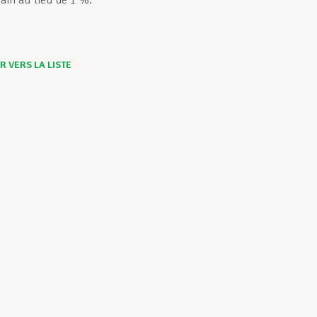
hain au lieu de 1 %.
 VERS LA LISTE