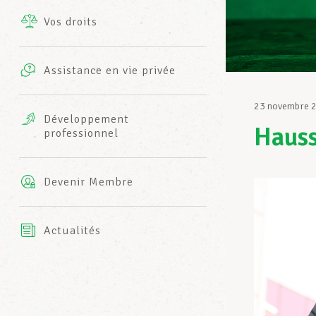
Vos droits
Prestations complémentaires
Charte
Photos
Assistance en vie privée
Harmonie Mutuelle
Bureaux INFO-CENTER
23 novembre 
Vidéos
Développement
Hauss
professionnel
Assurance AXA
L’équipe LCGB
Devenir Membre
Actualités