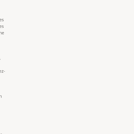
es
es
ême
,
ez-
n