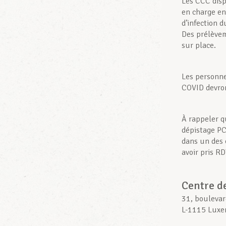
Les CCC dis
en charge en
d’infection 
Des prélève
sur place.
Les personne
COVID devron
À rappeler q
dépistage PC
dans un des 
avoir pris R
Centre d
31, bouleva
L-1115 Luxe