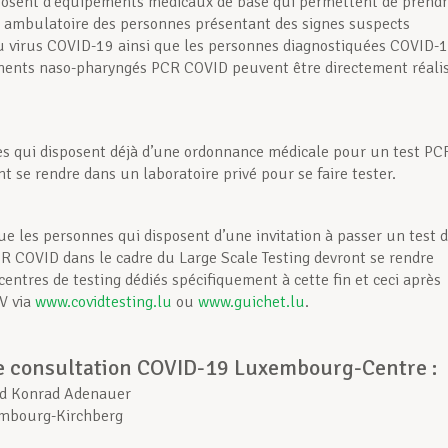
posent d’équipements médicaux de base qui permettent de prend
 ambulatoire des personnes présentant des signes suspects
du virus COVID-19 ainsi que les personnes diagnostiquées COVID-1
ments naso-pharyngés PCR COVID peuvent être directement réali
s qui disposent déjà d’une ordonnance médicale pour un test PC
t se rendre dans un laboratoire privé pour se faire tester.
ue les personnes qui disposent d’une invitation à passer un test 
R COVID dans le cadre du Large Scale Testing devront se rendre
centres de testing dédiés spécifiquement à cette fin et ceci après
DV via
www.covidtesting.lu
ou
www.guichet.lu
.
e consultation COVID-19 Luxembourg-Centre :
rd Konrad Adenauer
mbourg-Kirchberg