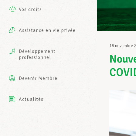
Vos droits
Prestations complémentaires
Charte
Photos
Assistance en vie privée
Harmonie Mutuelle
Bureaux INFO-CENTER
18 novembre 
Vidéos
Développement
Nouve
professionnel
Assurance AXA
L’équipe LCGB
COVID
Devenir Membre
Actualités