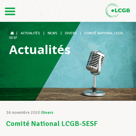
Contact
FR
DE
|
ACTUALITÉS
|
NEWS
|
DIVERS
|
COMITÉ NATIONAL LCGB-
SESF
Actualités
Le LCGB
Structures syndicales
Assistance au Travail
16 novembre 2020
Divers
Comité National LCGB-SESF
Vos droits