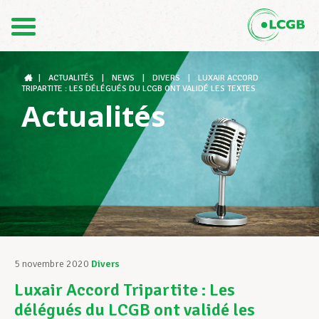
Contact
FR
DE
|
ACTUALITÉS
|
NEWS
|
DIVERS
|
LUXAIR ACCORD
TRIPARTITE : LES DÉLÉGUÉS DU LCGB ONT VALIDÉ LES TEXTES
Actualités
Le LCGB
Structures syndicales
Assistance au Travail
5 novembre 2020
Divers
Luxair Accord Tripartite : Les
Vos droits
délégués du LCGB ont validé les