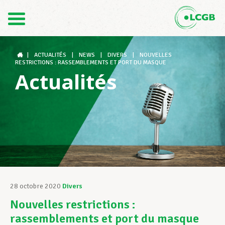
Contact
FR
DE
|
ACTUALITÉS
|
NEWS
|
DIVERS
|
NOUVELLES
RESTRICTIONS : RASSEMBLEMENTS ET PORT DU MASQUE
Actualités
Le LCGB
Structures syndicales
Assistance au Travail
28 octobre 2020
Divers
Nouvelles restrictions :
Vos droits
rassemblements et port du masque